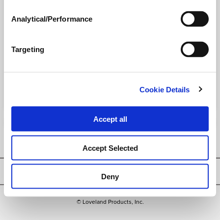
AVANTAGES DU PRODUIT:
Analytical/Performance
Préparation liquide de trifluraline, à 480 g/L
Targeting
Version imprimable
PDF version
Cookie Details
Accept all
Accept Selected
Privacy Policy
Deny
© Loveland Products, Inc.