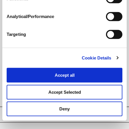
En offrant des produits qui combinent performance, qualité
et prix concurrentiel, Loveland Products est une valeur
sûre pour toute entreprise.
Analytical/Performance
Targeting
EN SAVOIR
PLUS
Cookie Details
Get Growing (en)
Accept all
Accept Selected
Deny
Privacy Policy